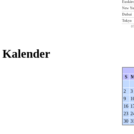
Euskir
New Yo
Dubai
Tokyo
0
Kalender
S
2
3
9
1
16
1
23
2
30
3